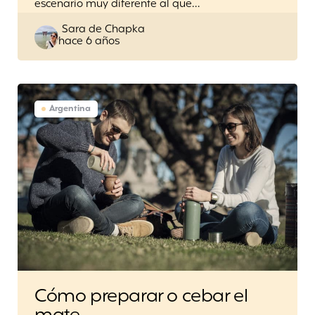
escenario muy diferente al que…
Posted
Sara de Chapka
hace 6 años
by
Argentina
Cómo preparar o cebar el