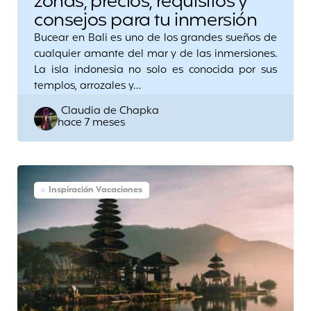
zonas, precios, requisitos y
consejos para tu inmersión
Bucear en Bali es uno de los grandes sueños de
cualquier amante del mar y de las inmersiones.
La isla indonesia no solo es conocida por sus
templos, arrozales y…
Posted
Claudia de Chapka
hace 7 meses
by
Inspiración Vacaciones