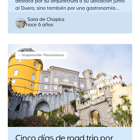
destaca por su arquitectura o su ubicación junto
al Duero, sino también por una gastronomía…
Posted
Sara de Chapka
hace 6 años
by
Inspiración Vacaciones
Cinco días de road trip por