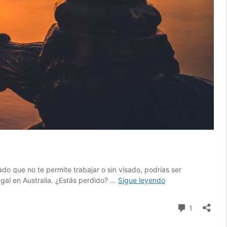
ado que no te permite trabajar o sin visado, podrías ser
Trabajar
egal en Australia. ¿Estás perdido? …
Sigue leyendo
en
Australia
comentari
1