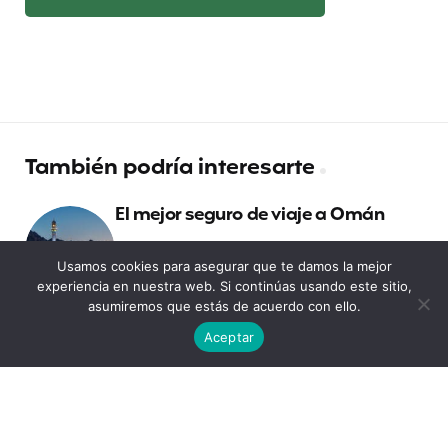
También podría interesarte
El mejor seguro de viaje a Omán
Usamos cookies para asegurar que te damos la mejor
experiencia en nuestra web. Si continúas usando este sitio,
Estudios en Francia: la cobertura
asumiremos que estás de acuerdo con ello.
sanitaria
Aceptar
Consejos para dormir bien en tu
camper