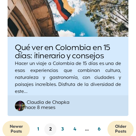
Qué ver en Colombia en 15
días: itinerario y consejos
Hacer un viaje a Colombia de 15 días es una de
esas experiencias que combinan cultura,
naturaleza y gastronomía, con ciudades y
paisajes increíbles. Disfruta de la diversidad de
este…
Posted
Claudia de Chapka
hace 8 meses
by
Newer
Older
1
2
3
4
…
6
Posts
Posts