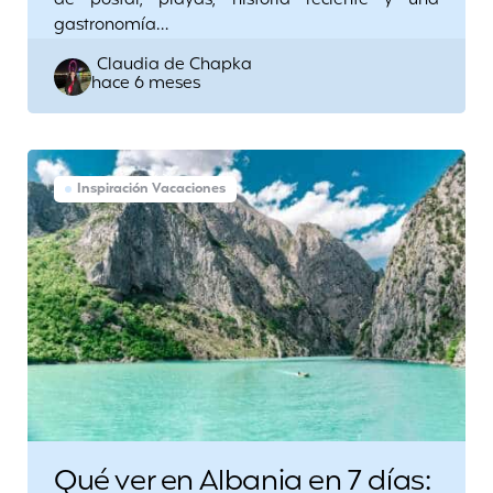
de postal, playas, historia reciente y una
gastronomía…
Posted
Claudia de Chapka
hace 6 meses
by
Inspiración Vacaciones
Qué ver en Albania en 7 días: