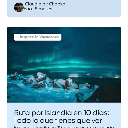
Posted
Claudia de Chapka
hace 8 meses
by
Inspiración Vacaciones
Ruta por Islandia en 10 días:
Todo lo que tienes que ver