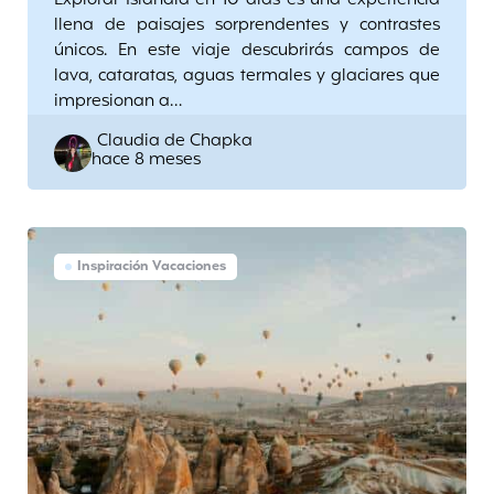
Explorar Islandia en 10 días es una experiencia
llena de paisajes sorprendentes y contrastes
únicos. En este viaje descubrirás campos de
lava, cataratas, aguas termales y glaciares que
impresionan a…
Posted
Claudia de Chapka
hace 8 meses
by
Inspiración Vacaciones