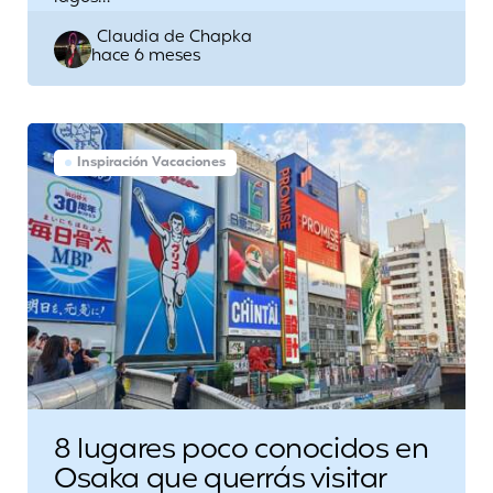
Posted
Claudia de Chapka
hace 6 meses
by
Inspiración Vacaciones
8 lugares poco conocidos en
Osaka que querrás visitar