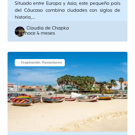
Situado entre Europa y Asia, este pequeño país
del Cáucaso combina ciudades con siglos de
historia,…
Posted
Claudia de Chapka
hace 4 meses
by
Inspiración Vacaciones