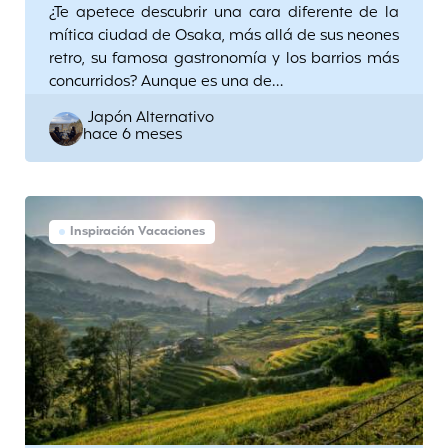
¿Te apetece descubrir una cara diferente de la
mítica ciudad de Osaka, más allá de sus neones
retro, su famosa gastronomía y los barrios más
concurridos? Aunque es una de…
Posted
Japón Alternativo
hace 6 meses
by
Inspiración Vacaciones