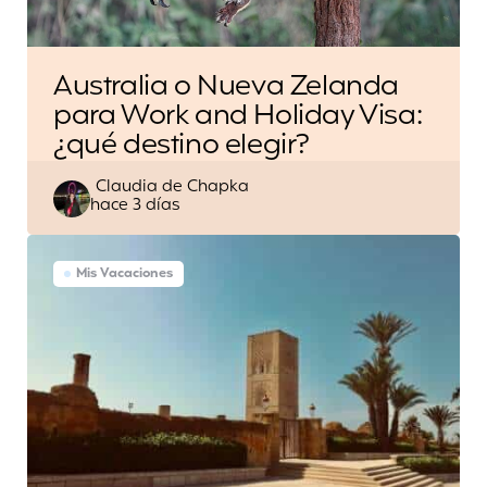
Australia o Nueva Zelanda
para Work and Holiday Visa:
¿qué destino elegir?
Escrito
Claudia de Chapka
hace 3 días
por
Mis Vacaciones