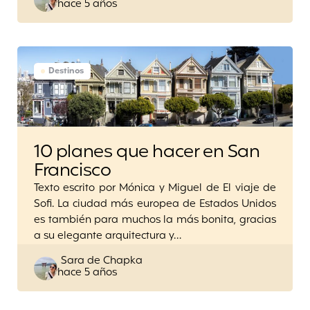
hace 5 años
by
Destinos
10 planes que hacer en San
Francisco
Texto escrito por Mónica y Miguel de El viaje de
Sofi. La ciudad más europea de Estados Unidos
es también para muchos la más bonita, gracias
a su elegante arquitectura y…
Posted
Sara de Chapka
hace 5 años
by