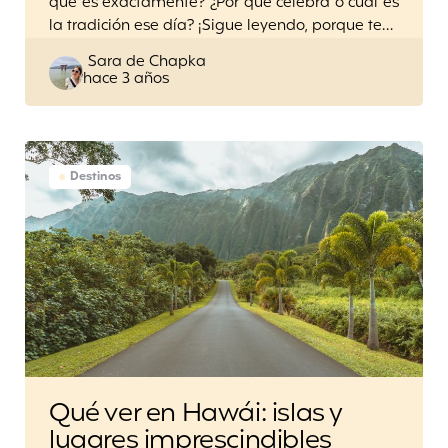
qué es exactamente? ¿Por qué celebra o cuál es
la tradición ese día? ¡Sigue leyendo, porque te…
Posted
Sara de Chapka
hace 3 años
by
Destinos
Qué ver en Hawái: islas y
lugares imprescindibles