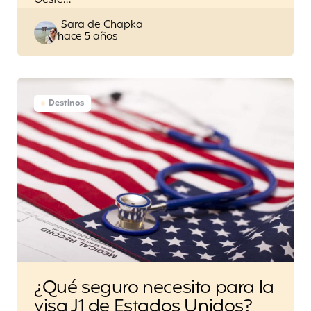
Oeste…
Posted
Sara de Chapka
hace 5 años
by
Destinos
¿Qué seguro necesito para la
visa J1 de Estados Unidos?