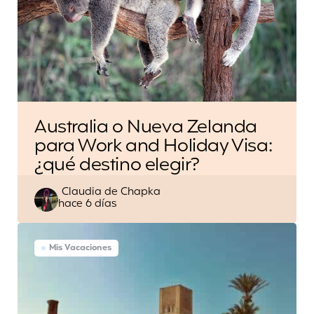
Australia o Nueva Zelanda
para Work and Holiday Visa:
¿qué destino elegir?
Escrito
Claudia de Chapka
hace 6 días
por
Mis Vacaciones