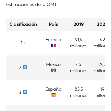
estimaciones de la OMT.
Clasificación
País
2019
2020
Francia
91,4
42
1 =
millones
millone
México
45
24,3
2
millones
millone
España
83,5
19
3
millones
millone