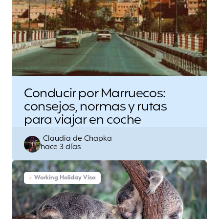
Conducir por Marruecos:
consejos, normas y rutas
para viajar en coche
Escrito
Claudia de Chapka
hace 3 días
por
Working Holiday Visa