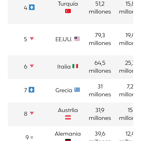
Turquía
51,2
15,8
4
millones
millone
79,3
19,4
5
EE.UU.
millones
millone
64,5
25,3
6
Italia
millones
millone
31
7,2
7
Grecia
millones
millone
Austrlia
31,9
15
8
millones
millone
Alemania
39,6
12,4
9 =