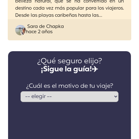
belleza natural, que se ha convertido en un
destino cada vez más popular para los viajeros.
Desde las playas caribeñas hasta las…
Posted
Sara de Chapka
hace 2 años
by