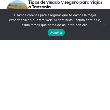
Tipos de visado y seguro para viajar
a Tanzania
Usamos cookies para asegurar que te damos la mejor
experiencia en nuestra web. Si continúas usando este sitio,
7 lugares del mundo que traen la
asumiremos que estás de acuerdo con ello.
buena suerte
Aceptar
Consejos para viajar a Sudáfrica por
libre
La sanidad en Corea del Sur durante
tu Working Holiday
¿Es seguro viajar a Etiopía? –
Consejos, visado y seguro de viaje