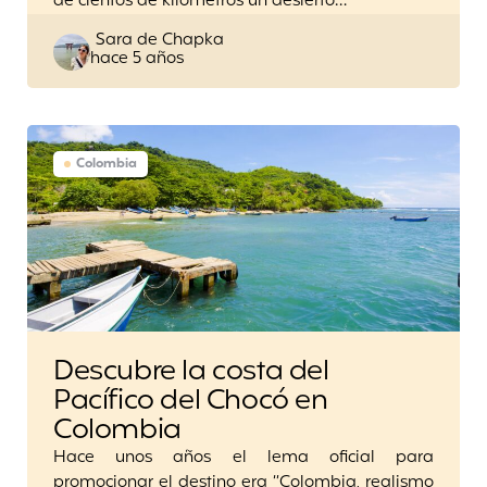
de cientos de kilómetros un desierto…
Posted
Sara de Chapka
hace 5 años
by
Colombia
Descubre la costa del
Pacífico del Chocó en
Colombia
Hace unos años el lema oficial para
promocionar el destino era “Colombia, realismo