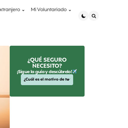
extranjero
Mi Voluntariado
Search
¿QUÉ SEGURO
NECESITO?
¡Sigue la guía y descúbrelo!