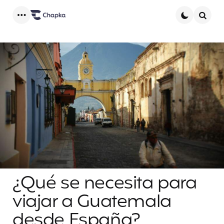
Menu
Searc
¿Qué se necesita para
viajar a Guatemala
desde España?