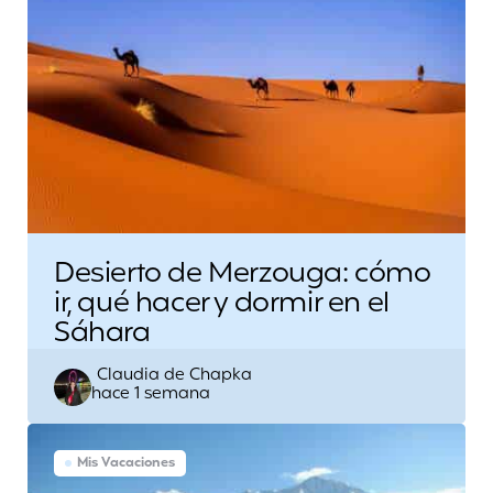
Desierto de Merzouga: cómo
ir, qué hacer y dormir en el
Sáhara
Escrito
Claudia de Chapka
hace 1 semana
por
Mis Vacaciones