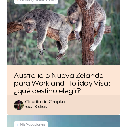
Working Holiday Visa
Australia o Nueva Zelanda
para Work and Holiday Visa:
¿qué destino elegir?
Escrito
Claudia de Chapka
hace 3 días
por
Mis Vacaciones