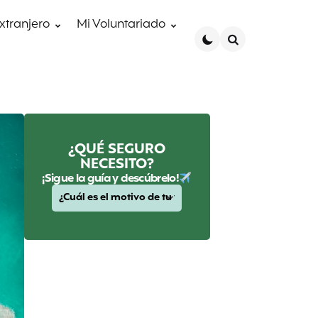
extranjero
Mi Voluntariado
Search
¿QUÉ SEGURO
NECESITO?
¡Sigue la guía y descúbrelo!