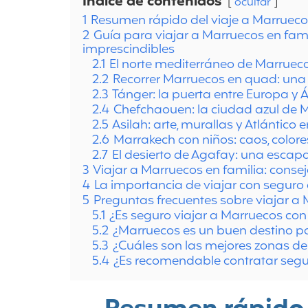
Índice de contenidos
ocultar
1
Resumen rápido del viaje a Marrueco
2
Guía para viajar a Marruecos en fami
imprescindibles
2.1
El norte mediterráneo de Marrueco
2.2
Recorrer Marruecos en quad: una 
2.3
Tánger: la puerta entre Europa y Á
2.4
Chefchaouen: la ciudad azul de 
2.5
Asilah: arte, murallas y Atlántico e
2.6
Marrakech con niños: caos, colore
2.7
El desierto de Agafay: una escap
3
Viajar a Marruecos en familia: consej
4
La importancia de viajar con seguro
5
Preguntas frecuentes sobre viajar a 
5.1
¿Es seguro viajar a Marruecos con
5.2
¿Marruecos es un buen destino pa
5.3
¿Cuáles son las mejores zonas de
5.4
¿Es recomendable contratar segu