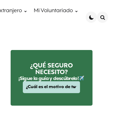
extranjero
Mi Voluntariado
Search
¿QUÉ SEGURO
NECESITO?
¡Sigue la guía y descúbrelo!