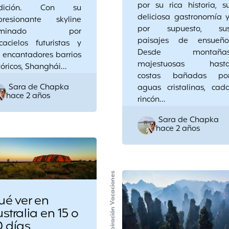
por su rica historia, s
adición. Con su
deliciosa gastronomía y
presionante skyline
por supuesto, su
ominado por
paisajes de ensueño
cacielos futuristas y
Desde montaña
 encantadores barrios
majestuosas hast
tóricos, Shanghái…
costas bañadas po
Posted
Sara de Chapka
aguas cristalinas, cad
hace 2 años
by
rincón…
Posted
Sara de Chapka
hace 2 años
by
Inspiración Vacaciones
ué ver en
stralia en 15 o
0 días