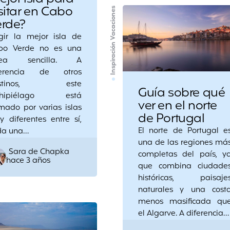
sitar en Cabo
Inspiración Vacaciones
erde?
egir la mejor isla de
bo Verde no es una
rea sencilla. A
ferencia de otros
estinos, este
Guía sobre qué
chipiélago está
ver en el norte
mado por varias islas
de Portugal
 diferentes entre sí,
El norte de Portugal e
da una…
una de las regiones má
Posted
Sara de Chapka
completas del país, y
hace 3 años
by
que combina ciudade
históricas, paisaje
naturales y una cost
menos masificada qu
el Algarve. A diferencia…