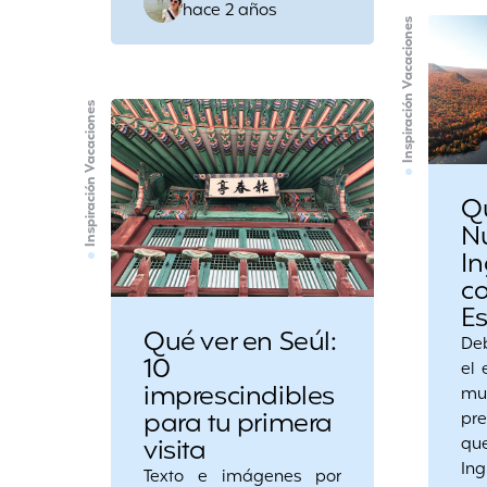
hace 2 años
by
Inspiración Vacaciones
Inspiración Vacaciones
Q
N
In
c
E
Qué ver en Seúl:
Deb
10
el 
imprescindibles
mu
para tu primera
pr
visita
qu
Ing
Texto e imágenes por