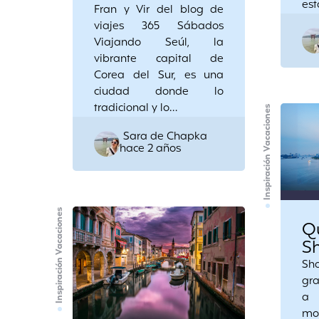
est
Fran y Vir del blog de
viajes 365 Sábados
Viajando Seúl, la
vibrante capital de
Corea del Sur, es una
ciudad donde lo
tradicional y lo…
Inspiración Vacaciones
Posted
Sara de Chapka
hace 2 años
by
Inspiración Vacaciones
Q
S
Sh
gra
a 
mo