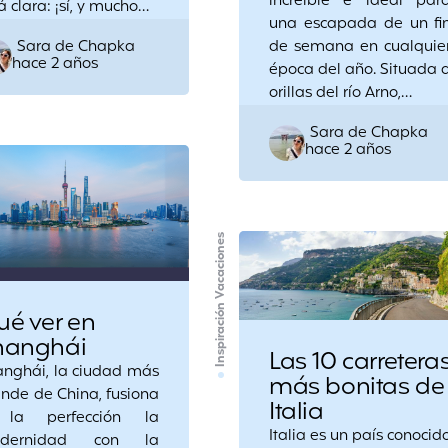
increíble e ideal par
á clara: ¡sí, y mucho…
una escapada de un fi
Posted
Sara de Chapka
de semana en cualquie
hace 2 años
by
época del año. Situada 
orillas del río Arno,…
Posted
Sara de Chapka
hace 2 años
by
Inspiración Vacaciones
ué ver en
hanghái
Las 10 carretera
anghái, la ciudad más
más bonitas de
nde de China, fusiona
Italia
la perfección la
Italia es un país conocid
dernidad con la