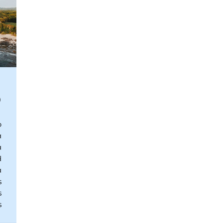
0
o
a
a
d
a
s
s
s