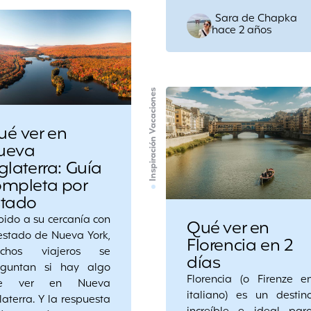
Posted
Sara de Chapka
hace 2 años
by
Inspiración Vacaciones
ué ver en
ueva
glaterra: Guía
ompleta por
stado
ido a su cercanía con
Qué ver en
estado de Nueva York,
Florencia en 2
chos viajeros se
días
eguntan si hay algo
Florencia (o Firenze e
e ver en Nueva
italiano) es un destin
laterra. Y la respuesta