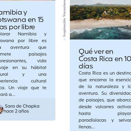
Inspiración Vacaciones
amibia y
otswana en 15
as por libre
plorar Namibia y
tswana por libre es
a aventura que
Qué ver en
omete paisajes
Costa Rica en 1
presionantes, vida
días
lvaje en su hábitat
Costa Rica es un destin
atural y una
que encarna la esenci
periencia cultural
de la naturaleza y l
ica. Un viaje que te
aventura. Su diversida
vará a…
de paisajes, que abarc
Posted
Sara de Chapka
desde volcanes activo
hace 2 años
by
hasta playa
paradisíacas y selva
llenas…