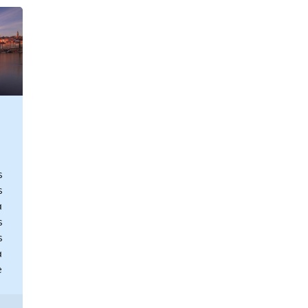
s
s
a
s
s
a
e