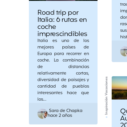
tr
Road trip por
im
d
Italia: 6 rutas en
ras
coche
sus
imprescindibles
his
Italia es uno de los
mejores países de
Europa para recorrer en
coche. La combinación
de distancias
relativamente cortas,
Inspiración Vacaciones
diversidad de paisajes y
cantidad de pueblos
interesantes hace que
los…
Q
Posted
Sara de Chapka
hace 2 años
Au
by
2