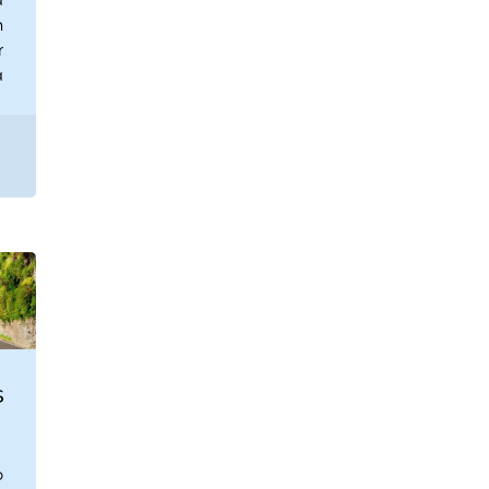
a
n
r
a
s
o