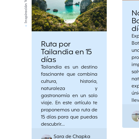
Inspiración Vacaciones
N
B
dí
Ex
Ruta por
Bo
Tailandia en 15
un
días
pr
im
Tailandia es un destino
sa
fascinante que combina
n
cultura, historia,
ex
naturaleza y
ún
gastronomía en un solo
lle
viaje. En este artículo te
proponemos una ruta de
15 días para que puedas
descubrir…
Posted
Sara de Chapka