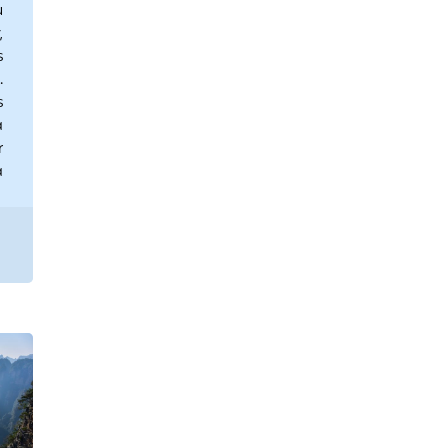
u
,
s
.
s
a
r
a