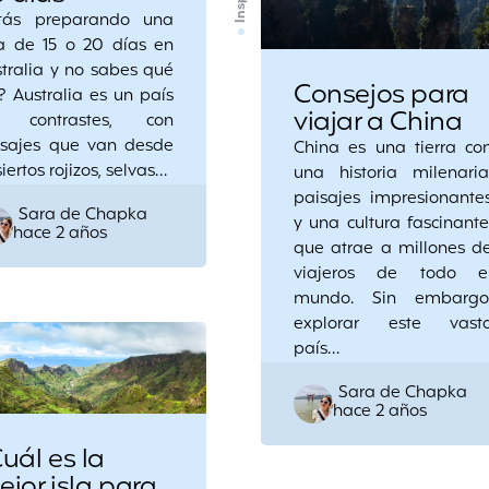
stás preparando una
ta de 15 o 20 días en
tralia y no sabes qué
Consejos para
? Australia es un país
viajar a China
 contrastes, con
isajes que van desde
China es una tierra co
iertos rojizos, selvas…
una historia milenaria
paisajes impresionante
Posted
Sara de Chapka
y una cultura fascinante
hace 2 años
by
que atrae a millones d
viajeros de todo e
mundo. Sin embargo
explorar este vast
país…
Posted
Sara de Chapka
hace 2 años
by
uál es la
jor isla para