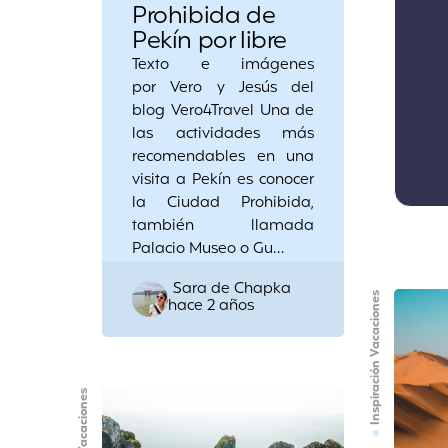
Prohibida de
Pekín por libre
Texto e imágenes
por Vero y Jesús del
blog Vero4Travel Una de
las actividades más
recomendables en una
visita a Pekín es conocer
la Ciudad Prohibida,
también llamada
Palacio Museo o Gu…
Posted
Sara de Chapka
Inspiración Vacaciones
hace 2 años
by