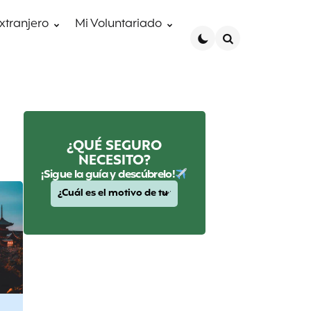
extranjero
Mi Voluntariado
Search
¿QUÉ SEGURO
NECESITO?
¡Sigue la guía y descúbrelo!