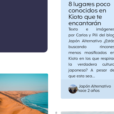
8 lugares poco
conocidos en
Kioto que te
encantarán
Texto e imágene
por Carlos y Pili del blo
Japón Alternativo ¿Está
buscando rincone
menos masificados e
Kioto en los que respira
la verdadera cultur
japonesa? A pesar d
que esta sea…
Posted
Japón Alternativo
hace 2 años
by