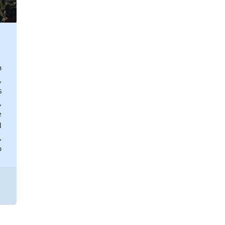
n
,
s
,
e
l
,
o