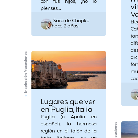
con tus hijos, ¡no lo
vi
pienses…
V
Posted
Sara de Chapka
El
hace 2 años
by
Ca
ta
di
d
Inspiración Vacaciones
ar
for
muy
ca
Lugares que ver
en Puglia, Italia
Puglia (o Apulia en
español), la hermosa
región en el talón de la