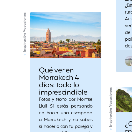
¿E
ru
Inspiración Vacaciones
Aus
ver
de
pa
des
Qué ver en
Marrakech 4
días: todo lo
imprescindible
Inspiración Vacaciones
Fotos y texto por Montse
Llull Si estás pensando
en hacer una escapada
a Marrakech y no sabes
¿C
si hacerlo con tu pareja y
me