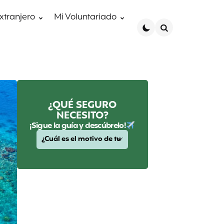
extranjero
Mi Voluntariado
Search
¿QUÉ SEGURO
NECESITO?
¡Sigue la guía y descúbrelo!