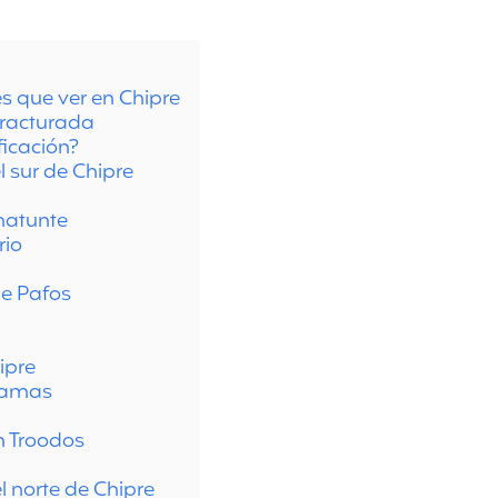
s que ver en Chipre
 fracturada
ficación?
l sur de Chipre
matunte
rio
e Pafos
ipre
Akamas
n Troodos
l norte de Chipre