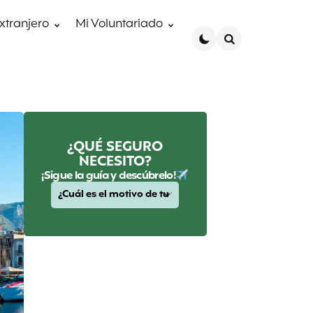
extranjero
Mi Voluntariado
Search
¿QUÉ SEGURO
NECESITO?
¡Sigue la guía y descúbrelo!