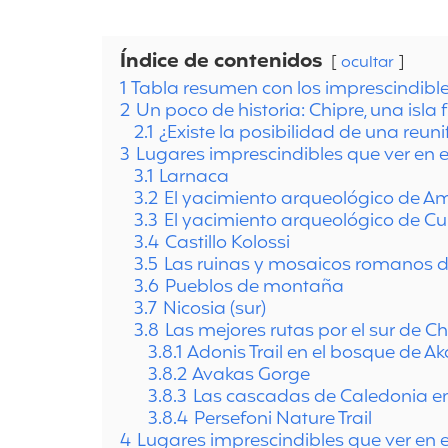
Índice de contenidos
ocultar
1
Tabla resumen con los imprescindible
2
Un poco de historia: Chipre, una isla
2.1
¿Existe la posibilidad de una reuni
3
Lugares imprescindibles que ver en e
3.1
Larnaca
3.2
El yacimiento arqueológico de A
3.3
El yacimiento arqueológico de Cu
3.4
Castillo Kolossi
3.5
Las ruinas y mosaicos romanos d
3.6
Pueblos de montaña
3.7
Nicosia (sur)
3.8
Las mejores rutas por el sur de Ch
3.8.1
Adonis Trail en el bosque de 
3.8.2
Avakas Gorge
3.8.3
Las cascadas de Caledonia e
3.8.4
Persefoni Nature Trail
4
Lugares imprescindibles que ver en e