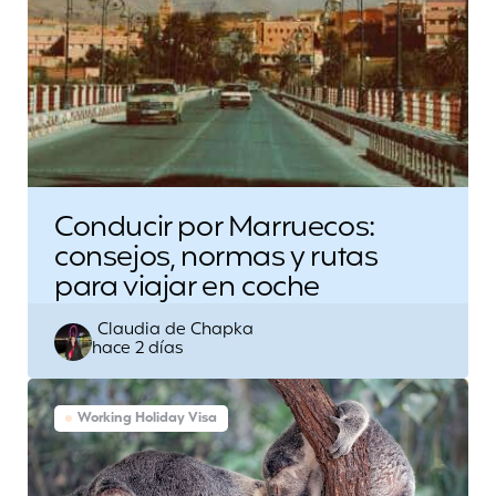
Conducir por Marruecos:
consejos, normas y rutas
para viajar en coche
Escrito
Claudia de Chapka
hace 2 días
por
Working Holiday Visa