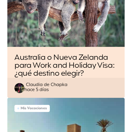
Australia o Nueva Zelanda
para Work and Holiday Visa:
¿qué destino elegir?
Escrito
Claudia de Chapka
hace 5 días
por
Mis Vacaciones