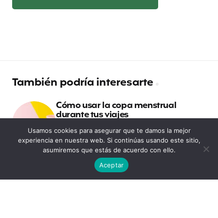
También podría interesarte
Cómo usar la copa menstrual
durante tus viajes
Usamos cookies para asegurar que te damos la mejor
experiencia en nuestra web. Si continúas usando este sitio,
Requisitos y documentos para viajar
asumiremos que estás de acuerdo con ello.
a Colombia
Aceptar
10 libros escritos por mujeres para
viajar por casa