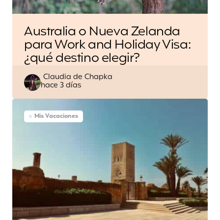
Australia o Nueva Zelanda
para Work and Holiday Visa:
¿qué destino elegir?
Escrito
Claudia de Chapka
hace 3 días
por
Mis Vacaciones