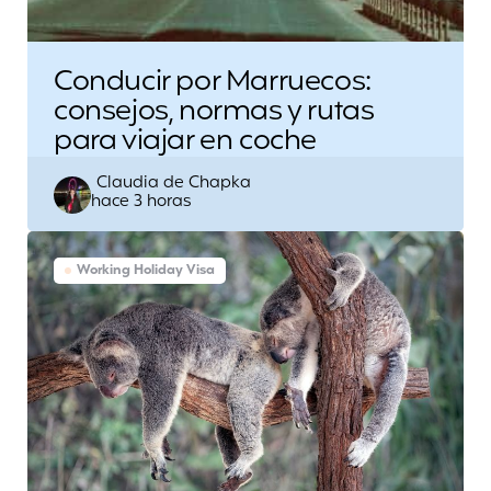
Conducir por Marruecos:
consejos, normas y rutas
para viajar en coche
Escrito
Claudia de Chapka
hace 3 horas
por
Working Holiday Visa