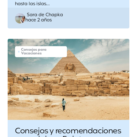
hasta las islas…
Posted
Sara de Chapka
hace 2 años
by
Consejos para
Vacaciones
Consejos y recomendaciones