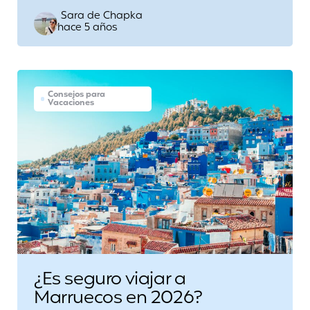
Posted
Sara de Chapka
hace 5 años
by
Consejos para
Vacaciones
¿Es seguro viajar a
Marruecos en 2026?