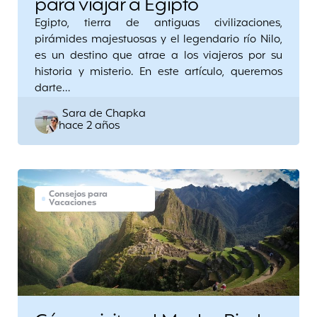
para viajar a Egipto
Egipto, tierra de antiguas civilizaciones,
pirámides majestuosas y el legendario río Nilo,
es un destino que atrae a los viajeros por su
historia y misterio. En este artículo, queremos
darte…
Posted
Sara de Chapka
hace 2 años
by
Consejos para
Vacaciones