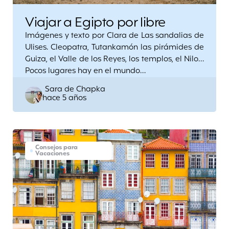
Viajar a Egipto por libre
Imágenes y texto por Clara de Las sandalias de
Ulises. Cleopatra, Tutankamón las pirámides de
Guiza, el Valle de los Reyes, los templos, el Nilo…
Pocos lugares hay en el mundo…
Posted
Sara de Chapka
hace 5 años
by
Consejos para
Vacaciones