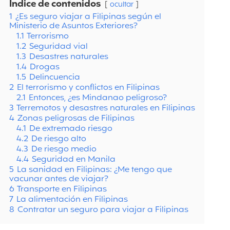
Índice de contenidos
ocultar
1
¿Es seguro viajar a Filipinas según el
Ministerio de Asuntos Exteriores?
1.1
Terrorismo
1.2
Seguridad vial
1.3
Desastres naturales
1.4
Drogas
1.5
Delincuencia
2
El terrorismo y conflictos en Filipinas
2.1
Entonces, ¿es Mindanao peligroso?
3
Terremotos y desastres naturales en Filipinas
4
Zonas peligrosas de Filipinas
4.1
De extremado riesgo
4.2
De riesgo alto
4.3
De riesgo medio
4.4
Seguridad en Manila
5
La sanidad en Filipinas: ¿Me tengo que
vacunar antes de viajar?
6
Transporte en Filipinas
7
La alimentación en Filipinas
8
Contratar un seguro para viajar a Filipinas