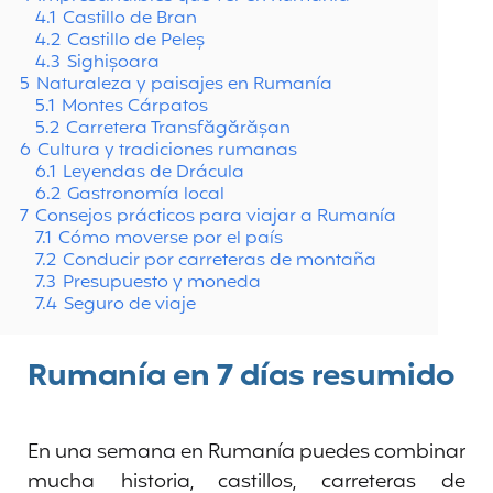
4.1
Castillo de Bran
4.2
Castillo de Peleș
4.3
Sighișoara
5
Naturaleza y paisajes en Rumanía
5.1
Montes Cárpatos
5.2
Carretera Transfăgărășan
6
Cultura y tradiciones rumanas
6.1
Leyendas de Drácula
6.2
Gastronomía local
7
Consejos prácticos para viajar a Rumanía
7.1
Cómo moverse por el país
7.2
Conducir por carreteras de montaña
7.3
Presupuesto y moneda
7.4
Seguro de viaje
Rumanía en 7 días resumido
En una semana en Rumanía puedes combinar
mucha historia, castillos, carreteras de