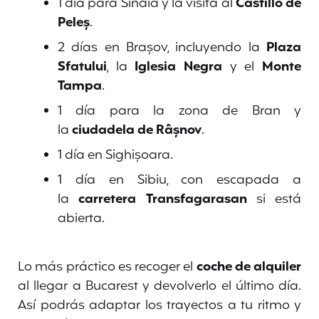
1 día para Sinaia y la visita al
Castillo de
Peleș
.
2 días en Brașov, incluyendo la
Plaza
Sfatului
, la
Iglesia Negra
y el
Monte
Tampa
.
1 día para la zona de Bran y
la
ciudadela de Râșnov
.
1 día en Sighișoara.
1 día en Sibiu, con escapada a
la
carretera Transfagarasan
si está
abierta.
Lo más práctico es recoger el
coche de alquiler
al llegar a Bucarest y devolverlo el último día.
Así podrás adaptar los trayectos a tu ritmo y