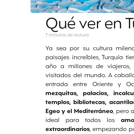
Qué ver en T
7 minutos
de lectura
Ya sea por su cultura milena
paisajes increíbles, Turquía t
año a millones de viajeros,
visitados del mundo. A caballo
entrada entre Oriente y Oc
mezquitas, palacios, incalcu
templos, bibliotecas, acanti
Egeo y el Mediterráneo
, pero 
ideal para todos los
ama
extraordinarios
, empezando po