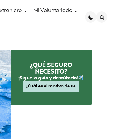
extranjero
Mi Voluntariado
Search
¿QUÉ SEGURO
NECESITO?
¡Sigue la guía y descúbrelo!