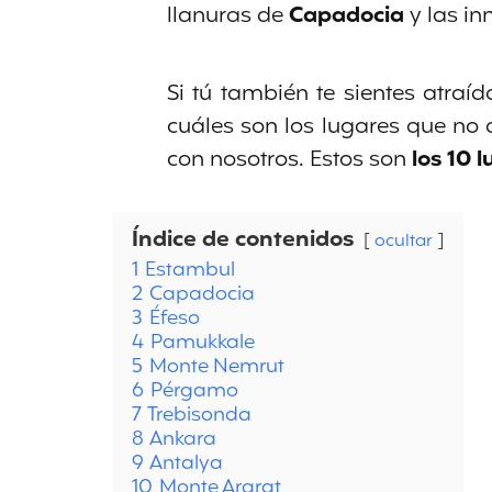
llanuras de
Capadocia
y las i
Si tú también te sientes atraí
cuáles son los lugares que no 
con nosotros. Estos son
los 10 
Índice de contenidos
ocultar
1
Estambul
2
Capadocia
3
Éfeso
4
Pamukkale
5
Monte Nemrut
6
Pérgamo
7
Trebisonda
8
Ankara
9
Antalya
10
Monte Ararat