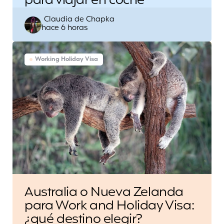
para viajar en coche
Escrito
Claudia de Chapka
hace 6 horas
por
Working Holiday Visa
Australia o Nueva Zelanda
para Work and Holiday Visa:
¿qué destino elegir?