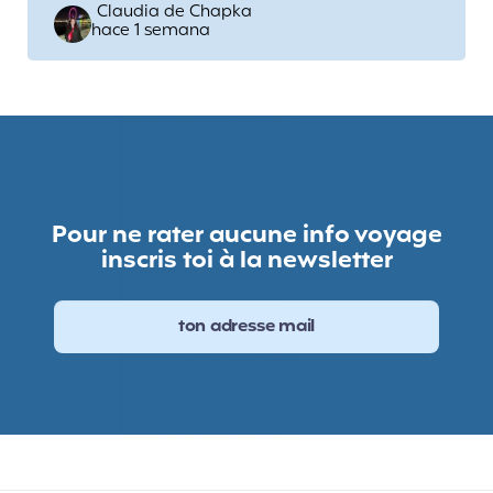
Escrito
Claudia de Chapka
hace 1 semana
por
Pour ne rater aucune info voyage
inscris toi à la newsletter