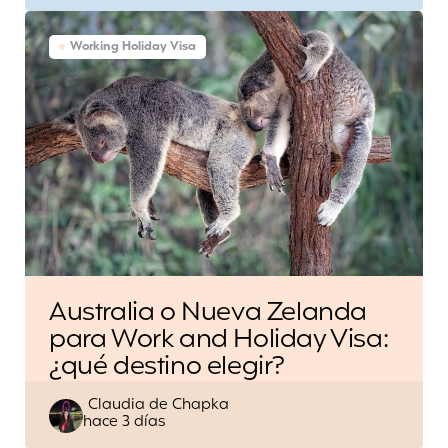
Working Holiday Visa
Australia o Nueva Zelanda
para Work and Holiday Visa:
¿qué destino elegir?
Escrito
Claudia de Chapka
hace 3 días
por