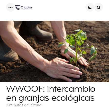
Menu
Searc
WWOOF: intercambio
en granjas ecológicas
2 minutos
de lectura