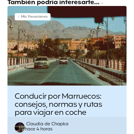
También podría interesarte...
Mis Vacaciones
Conducir por Marruecos:
consejos, normas y rutas
para viajar en coche
Escrito
Claudia de Chapka
hace 4 horas
por