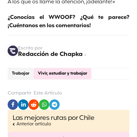
A los que os llame la atención, ¡adelante!»
¿Conocías el WWOOF? ¿Qué te parece?
¡Cuéntanos en los comentarios!
Escrito por
Redacción de Chapka
Trabajar
Vivir, estudiar y trabajar
Compartir
Este Artículo
Post
Las mejores rutas por Chile
navigation
Anterior artículo