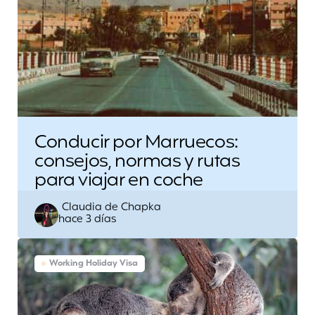
Conducir por Marruecos:
consejos, normas y rutas
para viajar en coche
Escrito
Claudia de Chapka
hace 3 días
por
Working Holiday Visa