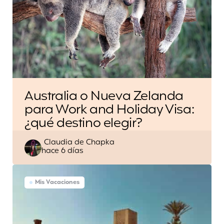
Australia o Nueva Zelanda
para Work and Holiday Visa:
¿qué destino elegir?
Escrito
Claudia de Chapka
hace 6 días
por
Mis Vacaciones