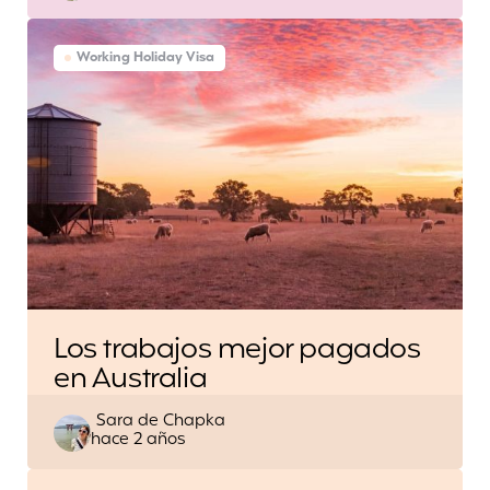
Working Holiday Visa
Los trabajos mejor pagados
en Australia
Escrito
Sara de Chapka
hace 2 años
por