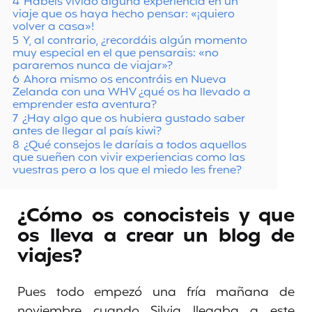
4
Habéis vivido alguna experiencia en un
viaje que os haya hecho pensar: «¡quiero
volver a casa»!
5
Y, al contrario, ¿recordáis algún momento
muy especial en el que pensarais: «no
pararemos nunca de viajar»?
6
Ahora mismo os encontráis en Nueva
Zelanda con una WHV ¿qué os ha llevado a
emprender esta aventura?
7
¿Hay algo que os hubiera gustado saber
antes de llegar al país kiwi?
8
¿Qué consejos le daríais a todos aquellos
que sueñen con vivir experiencias como las
vuestras pero a los que el miedo les frene?
¿Cómo os conocisteis y que
os lleva a crear un blog de
viajes?
Pues todo empezó una fría mañana de
noviembre cuando Silvia llegaba a este