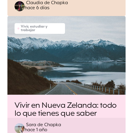
Escrito
Claudia de Chapka
hace 6 días
por
Vivir, estudiar y
trabajar
Vivir en Nueva Zelanda: todo
lo que tienes que saber
Escrito
Sara de Chapka
hace 1 año
por