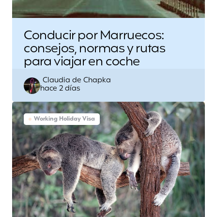
Conducir por Marruecos:
consejos, normas y rutas
para viajar en coche
Escrito
Claudia de Chapka
hace 2 días
por
Working Holiday Visa