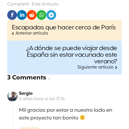
Compartir
Este Artículo
Post
Escapadas que hacer cerca de París
navigation
Anterior artículo
¿A dónde se puede viajar desde
España sin estar vacunado este
verano?
Siguiente artículo
3 Comments
Sergio
5 años hace a las 17:14
Mil gracias por estar a nuestro lado en
este proyecto tan bonito