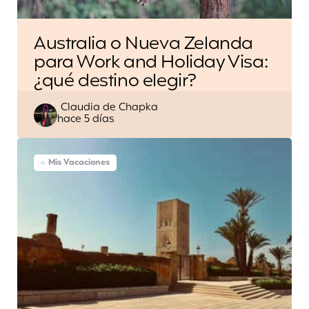
Australia o Nueva Zelanda
para Work and Holiday Visa:
¿qué destino elegir?
Escrito
Claudia de Chapka
hace 5 días
por
Mis Vacaciones