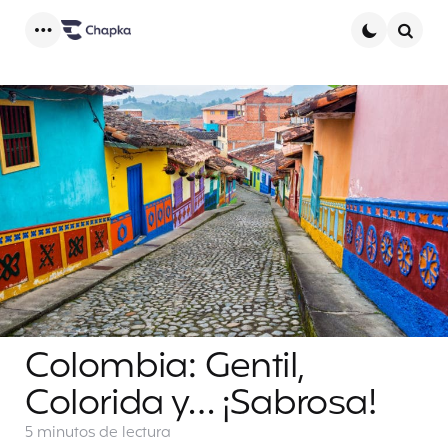
Menu
Searc
Colombia: Gentil,
Colorida y… ¡Sabrosa!
5 minutos
de lectura