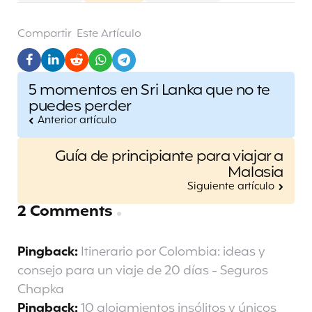
Compartir
Este Artículo
Post
5 momentos en Sri Lanka que no te
navigation
puedes perder
Anterior artículo
Guía de principiante para viajar a
Malasia
Siguiente artículo
2 Comments
Pingback:
Itinerario por Colombia: ideas y
consejo para un viaje de 20 días - Seguros
Chapka
Pingback:
10 alojamientos insólitos y únicos