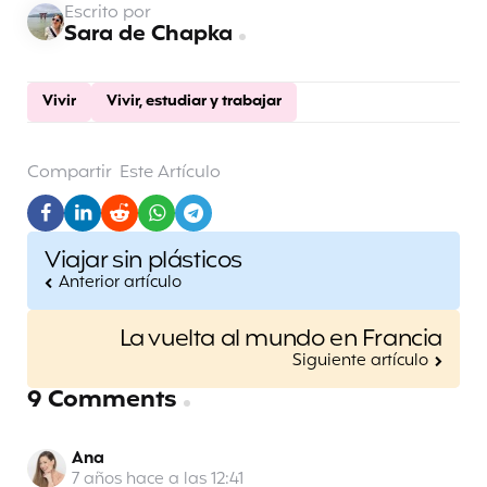
Escrito por
Sara de Chapka
Vivir
Vivir, estudiar y trabajar
Compartir
Este Artículo
Post
Viajar sin plásticos
navigation
Anterior artículo
La vuelta al mundo en Francia
Siguiente artículo
9 Comments
Ana
7 años hace a las 12:41