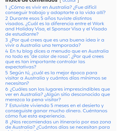
Índice de contenidos
ocultar
1
¿Cómo es vivir en Australia? ¿Fue difícil
conseguir trabajo y adaptarte a la vida allí?
2
Durante esos 5 años tuviste distintos
visados. ¿Cuál es la diferencia entre el Work
and Holiday Visa, el Sponsor Visa y el Visado
de estudiante?
3
¿Por qué crees que es una buena idea ir a
vivir a Australia una temporada?
4
En tu blog dices a menudo que en Australia
no todo es “de color de rosa”. ¿Por qué crees
que es tan importante controlar las
expectativas?
5
Según tú, ¿cuál es la mejor época para
visitar a Australia y cuántos días mínimos se
necesitan?
6
¿Cuáles son los lugares imprescindibles que
ver en Australia? ¿Algún sitio desconocido que
merezca la pena visitar?
7
Estuviste viviendo 5 meses en el desierto y
conseguiste ganar mucho dinero. Cuéntanos
cómo fue esta experiencia.
8
¿Nos recomiendas un itinerario por esa zona
de Australia? ¿Cuántos días se necesitan para