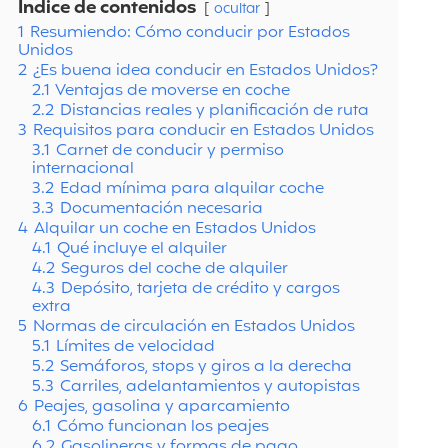
Índice de contenidos
ocultar
1
Resumiendo: Cómo conducir por Estados
Unidos
2
¿Es buena idea conducir en Estados Unidos?
2.1
Ventajas de moverse en coche
2.2
Distancias reales y planificación de ruta
3
Requisitos para conducir en Estados Unidos
3.1
Carnet de conducir y permiso
internacional
3.2
Edad mínima para alquilar coche
3.3
Documentación necesaria
4
Alquilar un coche en Estados Unidos
4.1
Qué incluye el alquiler
4.2
Seguros del coche de alquiler
4.3
Depósito, tarjeta de crédito y cargos
extra
5
Normas de circulación en Estados Unidos
5.1
Límites de velocidad
5.2
Semáforos, stops y giros a la derecha
5.3
Carriles, adelantamientos y autopistas
6
Peajes, gasolina y aparcamiento
6.1
Cómo funcionan los peajes
6.2
Gasolineras y formas de pago