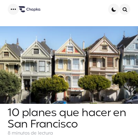
Menu
Searc
10 planes que hacer en
San Francisco
8 minutos
de lectura