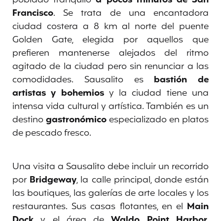
poblado tranquilo
a pocos minutos de San
Francisco
. Se trata de una encantadora
ciudad costera a 8 km al norte del puente
Golden Gate, elegida por aquellos que
prefieren mantenerse alejados del ritmo
agitado de la ciudad pero sin renunciar a las
comodidades. Sausalito es
bastión de
artistas y bohemios
y la ciudad tiene una
intensa vida cultural y artística. También es un
destino
gastronómico
especializado en platos
de pescado fresco.
Una visita a Sausalito debe incluir un recorrido
por
Bridgeway
, la calle principal, donde están
las boutiques, las galerías de arte locales y los
restaurantes. Sus casas flotantes, en el
Main
Dock
y el área de
Waldo Point Harbor
,