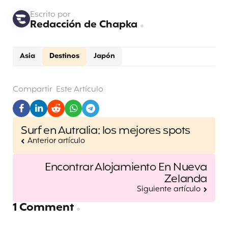
Escrito por
Redacción de Chapka
Asia
Destinos
Japón
Compartir
Este Artículo
Post
Surf en Autralia: los mejores spots
navigation
Anterior artículo
Encontrar Alojamiento En Nueva
Zelanda
Siguiente artículo
1 Comment