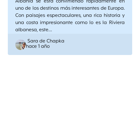
Albania se está convirtiendo rápidamente en
uno de los destinos más interesantes de Europa.
Con paisajes espectaculares, una rica historia y
una costa impresionante como lo es la Riviera
albanesa, este…
Posted
Sara de Chapka
hace 1 año
by