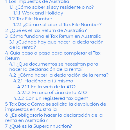
1
Los impuestos de Australia
1.1
¿Cómo saber si soy residente o no?
1.1.1
Work and Holiday
1.2
Tax File Number
1.2.1
¿Cómo solicitar el Tax File Number?
2
¿Qué es el Tax Return de Australia?
3
Cómo funciona el Tax Return en Australia
3.1
¿Cuándo hay que hacer la declaración
de la renta?
4
Guía paso a paso para completar el Tax
Return
4.1
¿Qué documentos se necesitan para
hacer la declaración de la renta?
4.2
¿Cómo hacer la declaración de la renta?
4.2.1
Haciéndola tú mismo
4.2.1.1
En la web de la ATO
4.2.1.2
En una oficina de la ATO
4.2.2
Con un registered tax agent
5
Tax Back: Cómo se solicita la devolución de
impuestos en Australia
6
¿Es obligatorio hacer la declaración de la
renta en Australia?
7
¿Qué es la Superannuation?