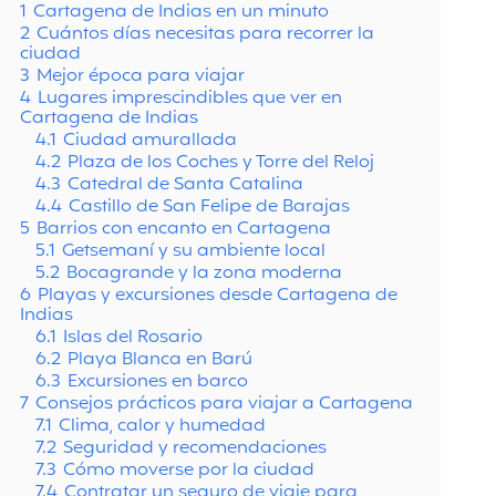
1
Cartagena de Indias en un minuto
2
Cuántos días necesitas para recorrer la
ciudad
3
Mejor época para viajar
4
Lugares imprescindibles que ver en
Cartagena de Indias
4.1
Ciudad amurallada
4.2
Plaza de los Coches y Torre del Reloj
4.3
Catedral de Santa Catalina
4.4
Castillo de San Felipe de Barajas
5
Barrios con encanto en Cartagena
5.1
Getsemaní y su ambiente local
5.2
Bocagrande y la zona moderna
6
Playas y excursiones desde Cartagena de
Indias
6.1
Islas del Rosario
6.2
Playa Blanca en Barú
6.3
Excursiones en barco
7
Consejos prácticos para viajar a Cartagena
7.1
Clima, calor y humedad
7.2
Seguridad y recomendaciones
7.3
Cómo moverse por la ciudad
7.4
Contratar un seguro de viaje para