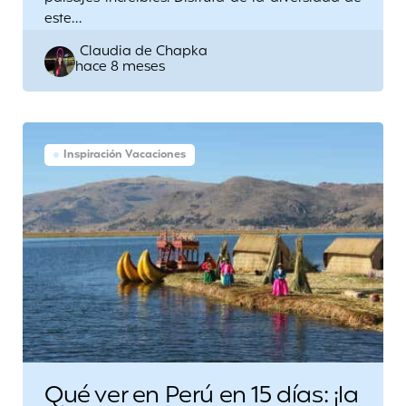
este…
Posted
Claudia de Chapka
hace 8 meses
by
Inspiración Vacaciones
Qué ver en Perú en 15 días: ¡la