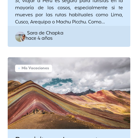
Sí, viajar a Perú es seguro para turistas en la
mayoría de los casos, especialmente si te
mueves por las rutas habituales como Lima,
Cusco, Arequipa o Machu Picchu. Como…
Posted
Sara de Chapka
hace 4 años
by
Mis Vacaciones