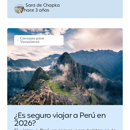
Posted
Sara de Chapka
hace 3 años
by
Consejos para
Vacaciones
¿Es seguro viajar a Perú en
2026?