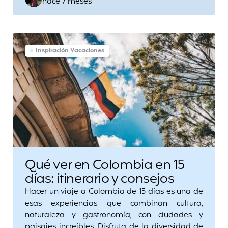
hace 7 meses
by
Inspiración Vacaciones
Qué ver en Colombia en 15
días: itinerario y consejos
Hacer un viaje a Colombia de 15 días es una de
esas experiencias que combinan cultura,
naturaleza y gastronomía, con ciudades y
paisajes increíbles. Disfruta de la diversidad de