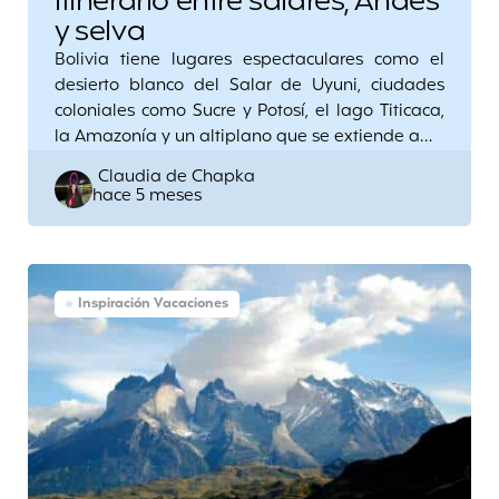
itinerario entre salares, Andes
y selva
Bolivia tiene lugares espectaculares como el
desierto blanco del Salar de Uyuni, ciudades
coloniales como Sucre y Potosí, el lago Titicaca,
la Amazonía y un altiplano que se extiende a…
Posted
Claudia de Chapka
hace 5 meses
by
Inspiración Vacaciones