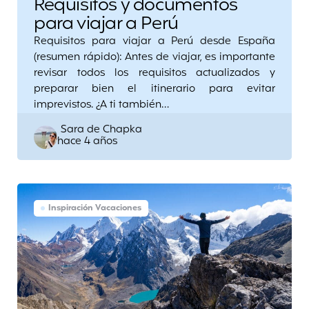
Requisitos y documentos
para viajar a Perú
Requisitos para viajar a Perú desde España
(resumen rápido): Antes de viajar, es importante
revisar todos los requisitos actualizados y
preparar bien el itinerario para evitar
imprevistos. ¿A ti también…
Posted
Sara de Chapka
hace 4 años
by
Inspiración Vacaciones