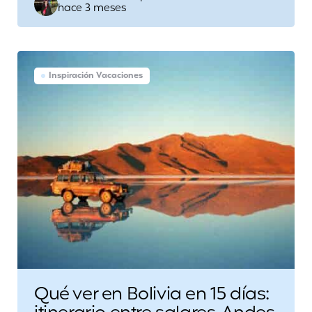
hace 3 meses
by
Inspiración Vacaciones
Qué ver en Bolivia en 15 días: