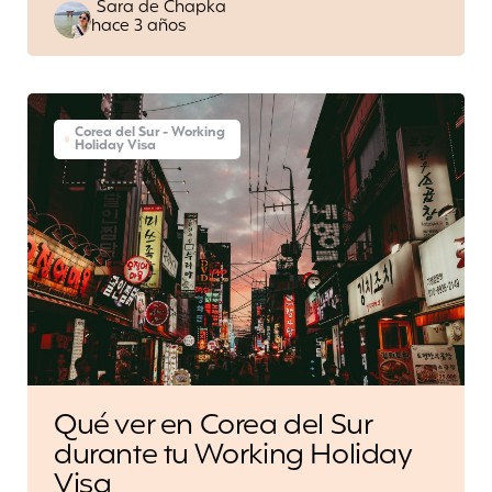
Posted
Sara de Chapka
hace 3 años
by
Corea del Sur - Working
Holiday Visa
Qué ver en Corea del Sur
durante tu Working Holiday
Visa