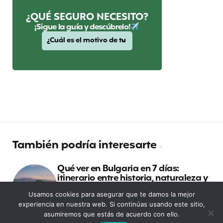
¿QUÉ SEGURO NECESITO?
¡Sigue la guía y descúbrelo!
También podría interesarte
Qué ver en Bulgaria en 7 días:
itinerario entre historia, naturaleza y
tradición
Usamos cookies para asegurar que te damos la mejor
experiencia en nuestra web. Si continúas usando este sitio,
Viajar en autostop: los mejores
asumiremos que estás de acuerdo con ello.