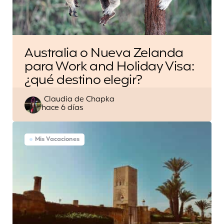
Australia o Nueva Zelanda
para Work and Holiday Visa:
¿qué destino elegir?
Escrito
Claudia de Chapka
hace 6 días
por
Mis Vacaciones