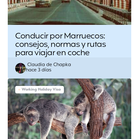
Conducir por Marruecos:
consejos, normas y rutas
para viajar en coche
Escrito
Claudia de Chapka
hace 3 días
por
Working Holiday Visa