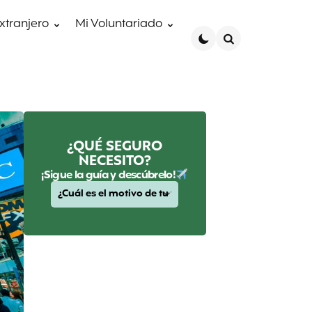
extranjero
Mi Voluntariado
Search
¿QUÉ SEGURO
NECESITO?
¡Sigue la guía y descúbrelo!