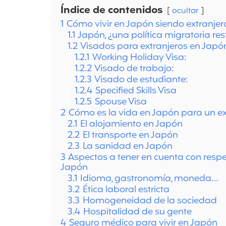
Índice de contenidos
ocultar
1
Cómo vivir en Japón siendo extranjer
1.1
Japón, ¿una política migratoria rest
1.2
Visados para extranjeros en Japó
1.2.1
Working Holiday Visa:
1.2.2
Visado de trabajo:
1.2.3
Visado de estudiante:
1.2.4
Specified Skills Visa
1.2.5
Spouse Visa
2
Cómo es la vida en Japón para un ex
2.1
El alojamiento en Japón
2.2
El transporte en Japón
2.3
La sanidad en Japón
3
Aspectos a tener en cuenta con respec
Japón
3.1
Idioma, gastronomía, moneda…
3.2
Ética laboral estricta
3.3
Homogeneidad de la sociedad
3.4
Hospitalidad de su gente
4
Seguro médico para vivir en Japón