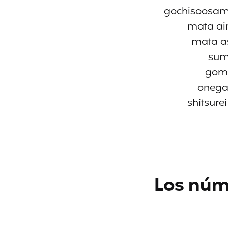
gochisoosama
mata ai
mata a
sum
gome
onega
shitsure
Los núm