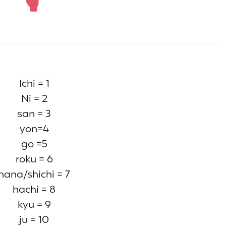
Ichi = 1
Ni = 2
san = 3
yon=4
go =5
roku = 6
nana/shichi = 7
hachi = 8
kyu = 9
ju = 10