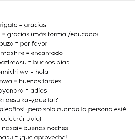
rigato = gracias
 = gracias (más formal/educado)
ouzo = por favor
mashite = encantado
azimasu = buenos días
onnichi wa = hola
nwa = buenas tardes
ayonara = adiós
i desu ka=¿qué tal?
mpleaños! (pero solo cuando la persona esté
celebrándolo)
 nasai= buenas noches
masu = ¡que aproveche!