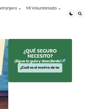
extranjero
Mi Voluntariado
Search
¿QUÉ SEGURO
NECESITO?
¡Sigue la guía y descúbrelo!