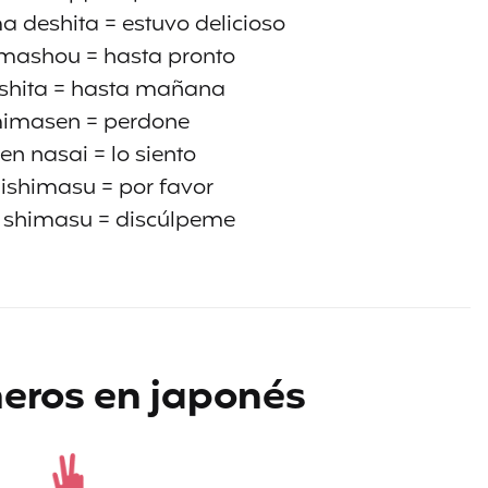
 deshita = estuvo delicioso
mashou = hasta pronto
shita = hasta mañana
imasen = perdone
n nasai = lo siento
ishimasu = por favor
i shimasu = discúlpeme
eros en japonés