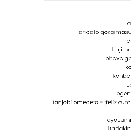
a
arigato gozaimasu
d
hajime
ohayo go
k
konba
s
ogenk
tanjobi omedeto = ¡feliz cu
oyasumi
itadaki