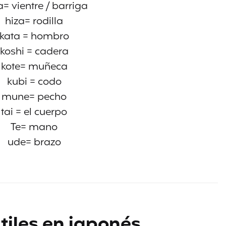
= vientre / barriga
hiza= rodilla
kata = hombro
koshi = cadera
kote= muñeca
kubi = codo
mune= pecho
tai = el cuerpo
Te= mano
ude= brazo
tiles en japonés