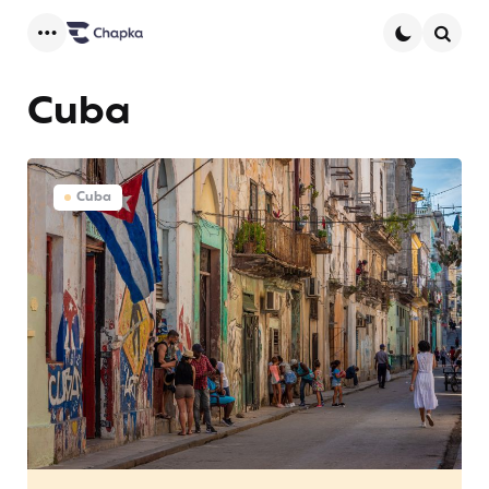
Menu
Searc
Cuba
Cuba