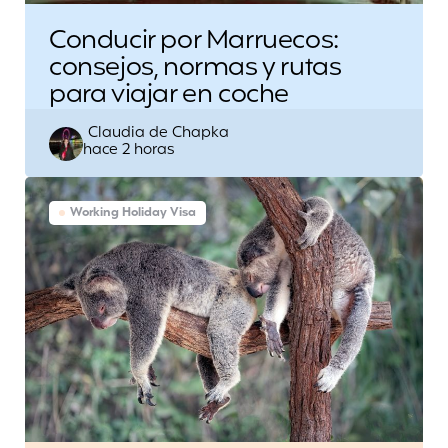
Conducir por Marruecos:
consejos, normas y rutas
para viajar en coche
Escrito
Claudia de Chapka
hace 2 horas
por
Working Holiday Visa