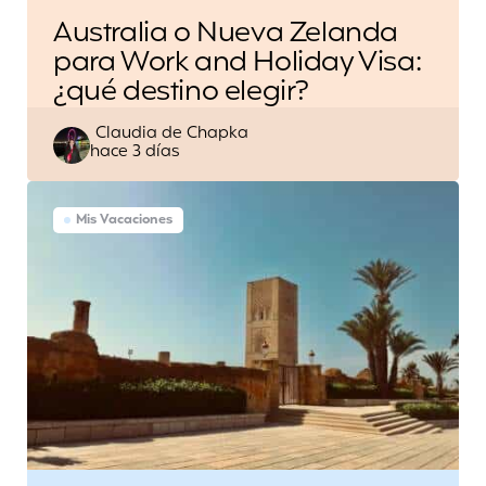
Australia o Nueva Zelanda
para Work and Holiday Visa:
¿qué destino elegir?
Escrito
Claudia de Chapka
hace 3 días
por
Mis Vacaciones