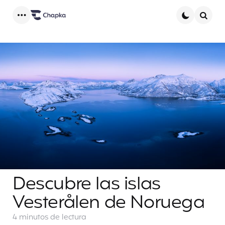
Menu
Searc
Descubre las islas
Vesterålen de Noruega
4 minutos
de lectura