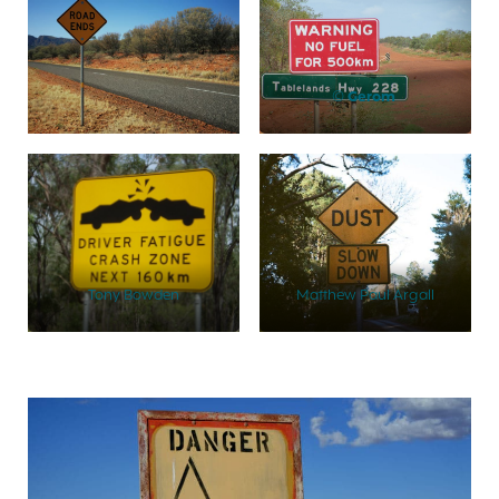
©
Gerom
Tony Bowden
Matthew Paul Argall