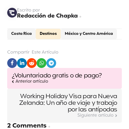
Escrito por
Redacción de Chapka
Costa Rica
Destinos
México y Centro América
Compartir
Este Artículo
Post
¿Voluntariado gratis o de pago?
navigation
Anterior artículo
Working Holiday Visa para Nueva
Zelanda: Un año de viaje y trabajo
por las antípodas
Siguiente artículo
2 Comments