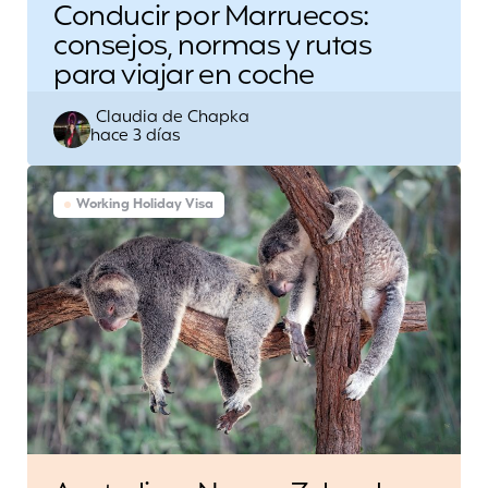
Conducir por Marruecos:
consejos, normas y rutas
para viajar en coche
Escrito
Claudia de Chapka
hace 3 días
por
Working Holiday Visa