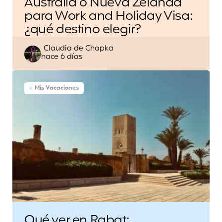
Australia o Nueva Zelanda
para Work and Holiday Visa:
¿qué destino elegir?
Escrito
Claudia de Chapka
hace 6 días
por
Mis Vacaciones
Qué ver en Rabat: