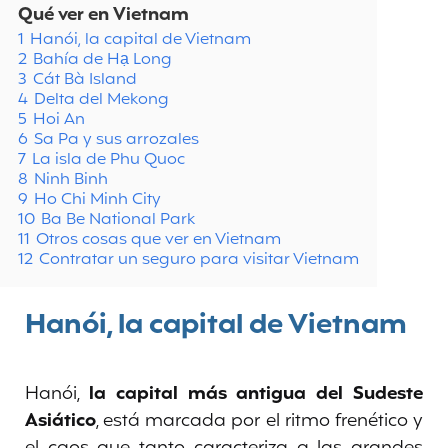
Qué ver en Vietnam
1
Hanói, la capital de Vietnam
2
Bahía de Hạ Long
3
Cát Bà Island
4
Delta del Mekong
5
Hoi An
6
Sa Pa y sus arrozales
7
La isla de Phu Quoc
8
Ninh Binh
9
Ho Chi Minh City
10
Ba Be National Park
11
Otros cosas que ver en Vietnam
12
Contratar un seguro para visitar Vietnam
Hanói, la capital de Vietnam
Hanói,
la capital más antigua del Sudeste
Asiático
, está marcada por el ritmo frenético y
el caos que tanto caracteriza a las grandes