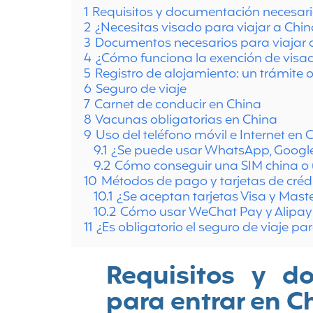
1
Requisitos y documentación necesari
2
¿Necesitas visado para viajar a Chi
3
Documentos necesarios para viajar
4
¿Cómo funciona la exención de visa
5
Registro de alojamiento: un trámite o
6
Seguro de viaje
7
Carnet de conducir en China
8
Vacunas obligatorias en China
9
Uso del teléfono móvil e Internet en 
9.1
¿Se puede usar WhatsApp, Google 
9.2
Cómo conseguir una SIM china o
10
Métodos de pago y tarjetas de créd
10.1
¿Se aceptan tarjetas Visa y Mast
10.2
Cómo usar WeChat Pay y Alipay
11
¿Es obligatorio el seguro de viaje pa
Requisitos y d
para entrar en C