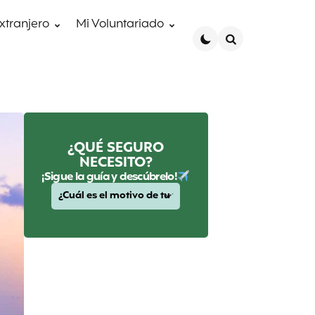
extranjero
Mi Voluntariado
Search
¿QUÉ SEGURO
NECESITO?
¡Sigue la guía y descúbrelo!