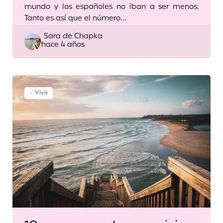
mundo y los españoles no iban a ser menos.
Tanto es así que el número…
Posted
Sara de Chapka
hace 4 años
by
Vivir