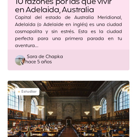
10 razones por las que vivir
en Adelaida, Australia
Capital del estado de Australia Meridional,
Adelaida (o Adelaide en inglés) es una ciudad
cosmopolita y sin estrés. Esta es la ciudad
perfecta para una primera parada en tu
aventura…
Posted
Sara de Chapka
hace 5 años
by
Estudiar