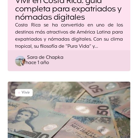
Vivir en Costa Rica: guía
completa para expatriados y
nómadas digitales
Costa Rica se ha convertido en uno de los
destinos más atractivos de América Latina para
expatriados y nómadas digitales. Con su clima
tropical, su filosofía de “Pura Vida” y…
Posted
Sara de Chapka
hace 1 año
by
Vivir