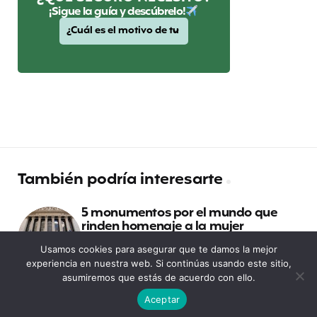
¡Sigue la guía y descúbrelo!
También podría interesarte
5 monumentos por el mundo que
rinden homenaje a la mujer
Usamos cookies para asegurar que te damos la mejor
experiencia en nuestra web. Si continúas usando este sitio,
Namibia y Botswana en 15 días por
asumiremos que estás de acuerdo con ello.
libre
Aceptar