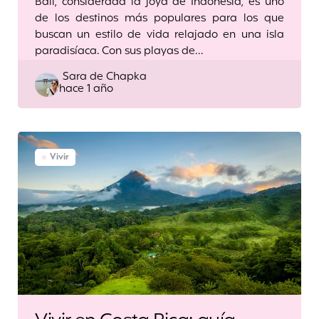
Bali, considerada la joya de Indonesia, es uno
de los destinos más populares para los que
buscan un estilo de vida relajado en una isla
paradisíaca. Con sus playas de…
Posted
Sara de Chapka
hace 1 año
by
Vivir