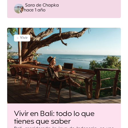
Posted
Sara de Chapka
hace 1 año
by
Vivir
Vivir en Bali: todo lo que
tienes que saber