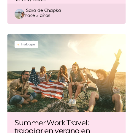
ser muy caro.…
Posted
Sara de Chapka
hace 3 años
by
Trabajar
Summer Work Travel:
trabajar en verano en